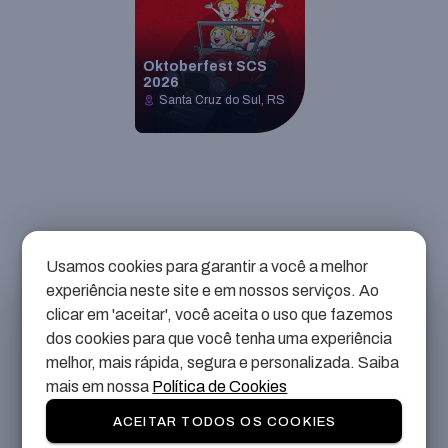
Oktoberfest SCS
2026
Santa Cruz do Sul, RS
Usamos cookies para garantir a você a melhor
Conta e Suporte
Termos e Políticas
experiência neste site e em nossos serviços. Ao
clicar em 'aceitar', você aceita o uso que fazemos
Minha Conta
Termos de Compra
dos cookies para que você tenha uma experiência
Perguntas Frequentes
Termos de Reembolso
melhor, mais rápida, segura e personalizada. Saiba
Contato
Política de Cookies
mais em nossa
Política de Cookies
Política de Privacidade
ACEITAR TODOS OS COOKIES