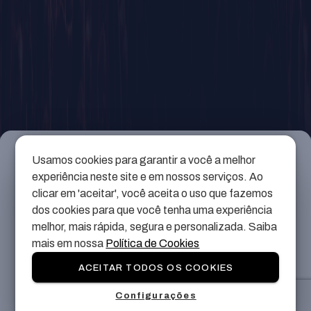
Informações
Gerais
Usamos cookies para garantir a você a melhor
experiência neste site e em nossos serviços. Ao
Não há descrição para o evento até o momento.
clicar em 'aceitar', você aceita o uso que fazemos
dos cookies para que você tenha uma experiência
melhor, mais rápida, segura e personalizada. Saiba
mais em nossa
Política de Cookies
Precisa de ajuda?
ACEITAR TODOS OS COOKIES
Nossa equipe está pronta para te auxiliar, clique
Configurações
no botão abaixo e fale com nossos atendentes.