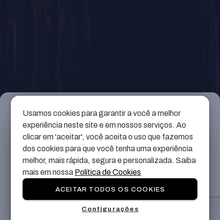
Informações
Gerais
Usamos cookies para garantir a você a melhor
experiência neste site e em nossos serviços. Ao
Não há descrição para o evento até o momento.
clicar em 'aceitar', você aceita o uso que fazemos
dos cookies para que você tenha uma experiência
melhor, mais rápida, segura e personalizada. Saiba
mais em nossa
Política de Cookies
Precisa de ajuda?
ACEITAR TODOS OS COOKIES
Nossa equipe está pronta para te auxiliar, clique
Configurações
no botão abaixo e fale com nossos atendentes.